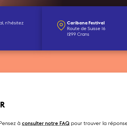
l, n’hésitez
Caribana Festival
Route de Suisse 16
1299 Crans
ER
 Pensez à
consulter notre FAQ
pour trouver la réponse