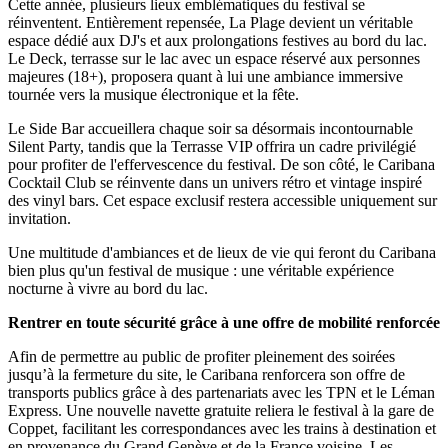
Cette année, plusieurs lieux emblématiques du festival se
réinventent. Entièrement repensée,
La Plage
devient
un véritable
espace dédié aux
DJ's
et aux prolongations festives au bord du lac.
Le Deck,
terrasse sur le lac
avec un espace réservé
aux personnes
majeures (18+), proposera quant à lui une ambiance immersive
tournée vers la musique
électronique
et la fête.
Le
Side
Bar
accueillera chaque soir sa désormais incontournable
Silent Party, tandis que
la
T
errasse VIP
offrira un cadre privilégié
pour profiter de l'effervescence du festival. De son côté,
le Caribana
Cocktail Club
se réinvente dans un univers rétro
et vintage
inspiré
des
vinyl
bars. Cet espace exclusif restera accessible uniquement sur
invitation.
Une multitude d'ambiances et de lieux de vie qui feront du Caribana
bien plus qu'un festival de musique : une véritable expérience
nocturne à vivre au bord du lac.
Rentrer en toute sécurité grâce à une offre de mobilité renforcée
Afin de permettre au public de profiter pleinement des soirées
jusqu’à la fermeture du site, le Caribana renforce
ra
son offre
de
transports publics grâce à des partenariats avec les TPN et le Léman
Express
. Une
nouvelle
navette
gratuit
e
reliera le festival
à
la gare de
Coppet
, facilitant les correspondances
avec les trains
à destination et
en provenance du G
rand Genève et
de
la France voi
si
ne
.
Les